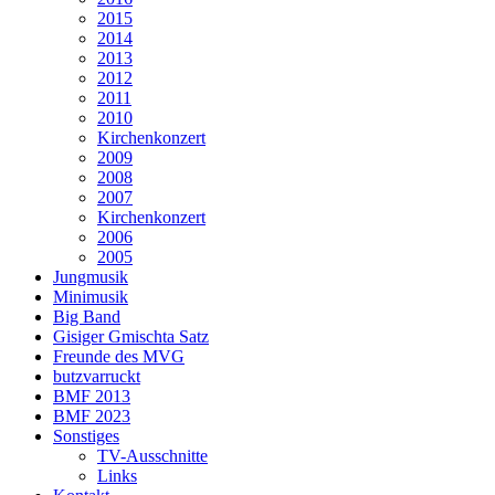
2015
2014
2013
2012
2011
2010
Kirchenkonzert
2009
2008
2007
Kirchenkonzert
2006
2005
Jungmusik
Minimusik
Big Band
Gisiger Gmischta Satz
Freunde des MVG
butzvarruckt
BMF 2013
BMF 2023
Sonstiges
TV-Ausschnitte
Links