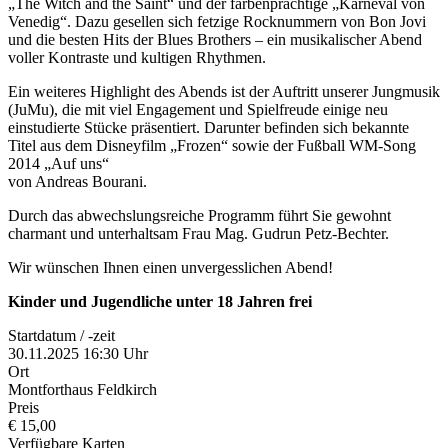
„The Witch and the Saint“ und der farbenprächtige „Karneval von
Venedig“. Dazu gesellen sich fetzige Rocknummern von Bon Jovi
und die besten Hits der Blues Brothers – ein musikalischer Abend
voller Kontraste und kultigen Rhythmen.
Ein weiteres Highlight des Abends ist der Auftritt unserer Jungmusik
(JuMu), die mit viel Engagement und Spielfreude einige neu
einstudierte Stücke präsentiert. Darunter befinden sich bekannte
Titel aus dem Disneyfilm „Frozen“ sowie der Fußball WM-Song
2014 „Auf uns“
von Andreas Bourani.
Durch das abwechslungsreiche Programm führt Sie gewohnt
charmant und unterhaltsam Frau Mag. Gudrun Petz-Bechter.
Wir wünschen Ihnen einen unvergesslichen Abend!
Kinder und Jugendliche unter 18 Jahren frei
Startdatum / -zeit
30.11.2025 16:30 Uhr
Ort
Montforthaus Feldkirch
Preis
€ 15,00
Verfügbare Karten