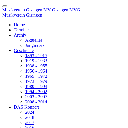
Musikverein Gisingen
MV Gisingen
MVG
Musikverein Gisingen
Home
Termine
Archiv
Aktuelles
Jungmusik
Geschichte
1893 - 1915
1919 - 1933
1938 - 1955
1956 - 1964
1965 - 1972
1973 - 1979
1980 - 1993
1994 - 2002
2003 - 2007
2008 - 2014
DAS Konzert
2024
2018
2017
2016